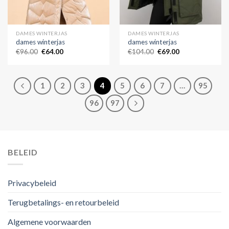
DAMES WINTERJAS
DAMES WINTERJAS
dames winterjas
dames winterjas
€
96.00
€
64.00
€
104.00
€
69.00
1
2
3
4
5
6
7
…
95
96
97
BELEID
Privacybeleid
Terugbetalings- en retourbeleid
Algemene voorwaarden