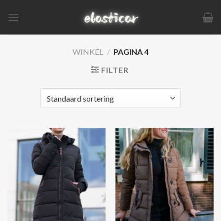
Ga
naar
inhoud
WINKEL
/
PAGINA 4
FILTER