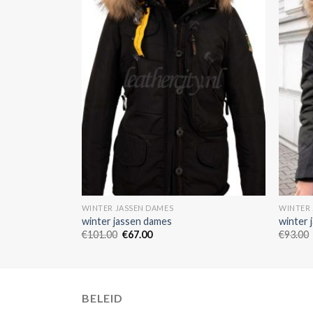
WINTER JASSEN DAMES
WINTER 
winter jassen dames
winter 
€
101.00
€
67.00
€
93.00
BELEID