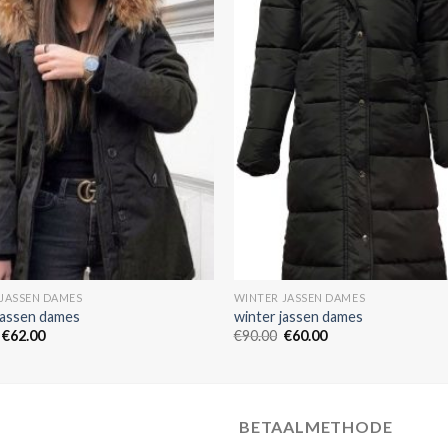
JASSEN DAMES
WINTER JASSEN DAMES
jassen dames
winter jassen dames
€
62.00
€
90.00
€
60.00
BETAALMETHODE