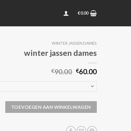
€
0.00
WINTER JASSEN DAMES
winter jassen dames
90.00
60.00
€
€
en dames aantal
TOEVOEGEN AAN WINKELWAGEN