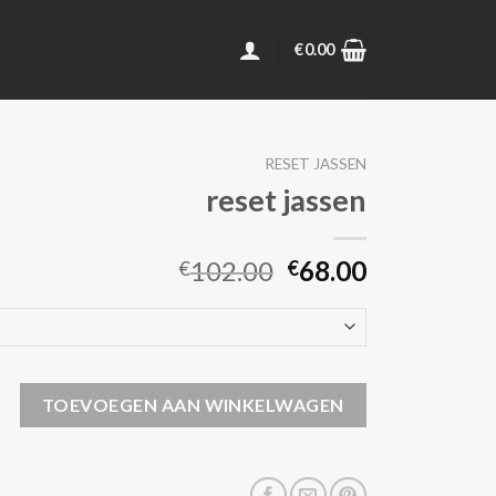
€
0.00
RESET JASSEN
reset jassen
102.00
68.00
€
€
 aantal
TOEVOEGEN AAN WINKELWAGEN