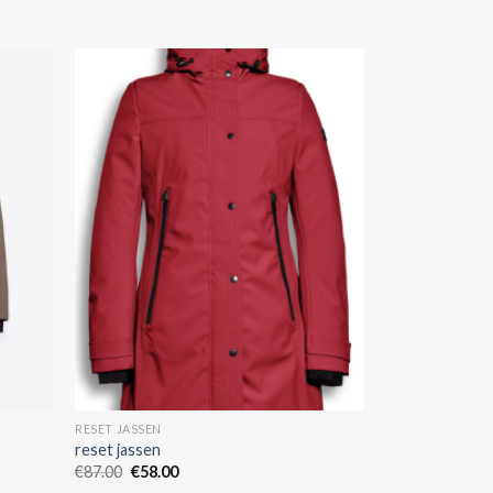
RESET JASSEN
reset jassen
€
87.00
€
58.00