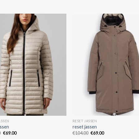
ASSEN
RESET JASSEN
assen
reset jassen
0
€
69.00
€
104.00
€
69.00