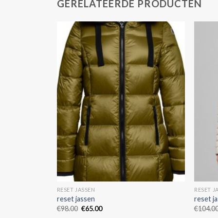
GERELATEERDE PRODUCTEN
RESET JASSEN
RESET J
reset jassen
reset j
€
98.00
€
65.00
€
104.0