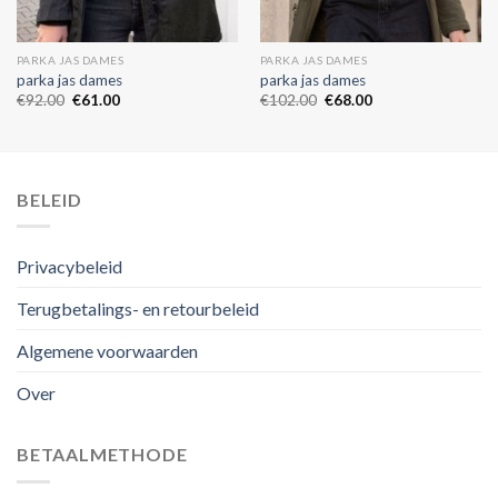
PARKA JAS DAMES
PARKA JAS DAMES
parka jas dames
parka jas dames
€
92.00
€
61.00
€
102.00
€
68.00
BELEID
Privacybeleid
Terugbetalings- en retourbeleid
Algemene voorwaarden
Over
BETAALMETHODE