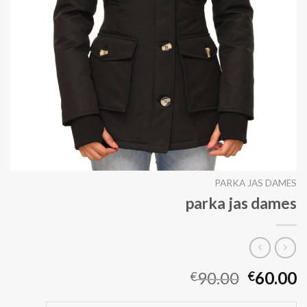
PARKA JAS DAMES
parka jas dames
90.00
60.00
€
€