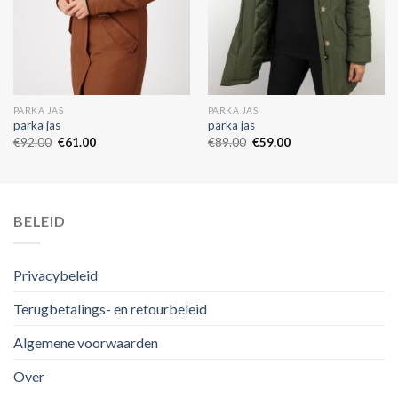
PARKA JAS
PARKA JAS
parka jas
parka jas
€
92.00
€
61.00
€
89.00
€
59.00
BELEID
Privacybeleid
Terugbetalings- en retourbeleid
Algemene voorwaarden
Over