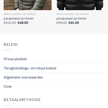
PARAJUMPER JAS HEREN
PARAJUMPER JAS HEREN
parajumper jas heren
parajumper jas heren
€
102.00
€
68.00
€
98.00
€
65.00
BELEID
Privacybeleid
Terugbetalings- en retourbeleid
Algemene voorwaarden
Over
BETAALMETHODE