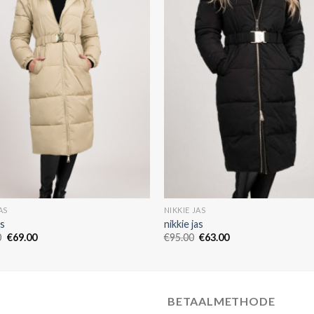
AS
NIKKIE JAS
as
nikkie jas
0
€
69.00
€
95.00
€
63.00
BETAALMETHODE