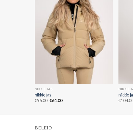
NIKKIE JAS
NIKKIE J
nikkie jas
nikkie j
€
96.00
€
64.00
€
104.0
BELEID