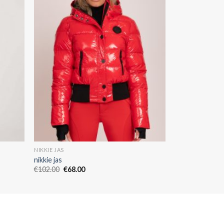
NIKKIE JAS
nikkie jas
€
102.00
€
68.00