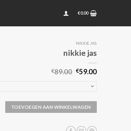
€
0.00
NIKKIE JAS
nikkie jas
89.00
59.00
€
€
antal
TOEVOEGEN AAN WINKELWAGEN