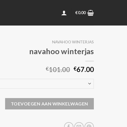
€
0.00
NAVAHOO WINTERJAS
navahoo winterjas
101.00
67.00
€
€
terjas aantal
TOEVOEGEN AAN WINKELWAGEN