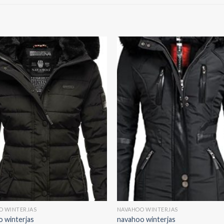
O WINTERJAS
NAVAHOO WINTERJAS
 winterjas
navahoo winterjas