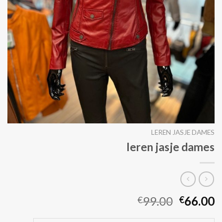
LEREN JASJE DAMES
leren jasje dames
99.00
66.00
€
€