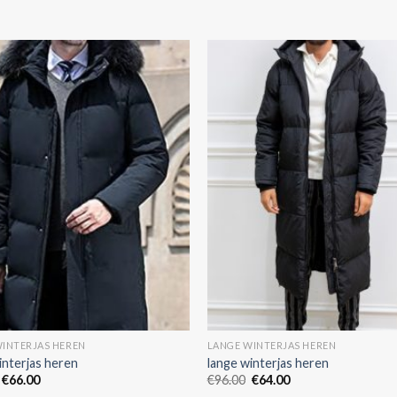
INTERJAS HEREN
LANGE WINTERJAS HEREN
interjas heren
lange winterjas heren
€
66.00
€
96.00
€
64.00