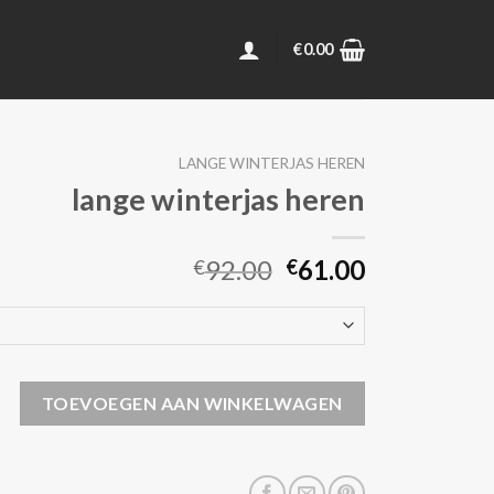
€
0.00
LANGE WINTERJAS HEREN
lange winterjas heren
92.00
61.00
€
€
jas heren aantal
TOEVOEGEN AAN WINKELWAGEN