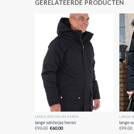
GERELATEERDE PRODUCTEN
LANGE WINTERJAS HEREN
LANGE W
lange winterjas heren
lange w
€
90.00
€
60.00
€
99.00