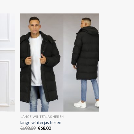
LANGE WINTERJAS HEREN
lange winterjas heren
€
102.00
€
68.00