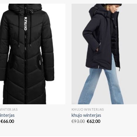
WINTERJAS
KHUJO WINTERJAS
interjas
khujo winterjas
€
66.00
€
93.00
€
62.00