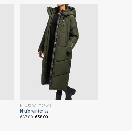
KHUJO WINTERJAS
khujo winterjas
€
87.00
€
58.00