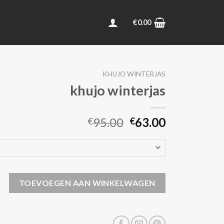
€
0.00
KHUJO WINTERJAS
khujo winterjas
95.00
63.00
€
€
rjas aantal
TOEVOEGEN AAN WINKELWAGEN