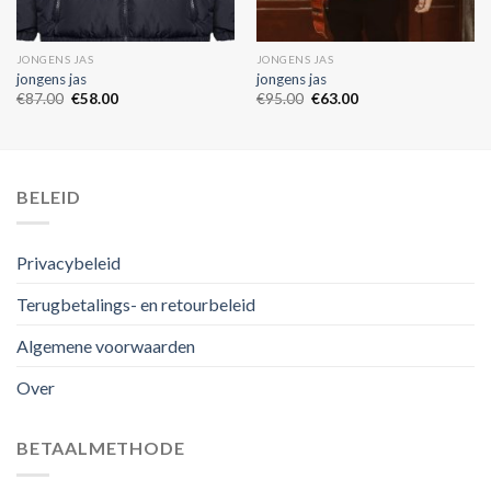
JONGENS JAS
JONGENS JAS
jongens jas
jongens jas
€
87.00
€
58.00
€
95.00
€
63.00
BELEID
Privacybeleid
Terugbetalings- en retourbeleid
Algemene voorwaarden
Over
BETAALMETHODE