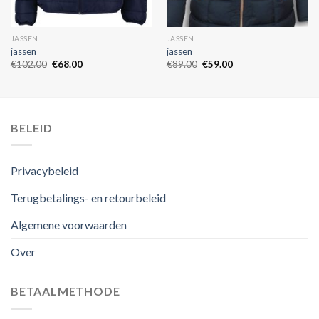
JASSEN
JASSEN
jassen
jassen
€
102.00
€
68.00
€
89.00
€
59.00
BELEID
Privacybeleid
Terugbetalings- en retourbeleid
Algemene voorwaarden
Over
BETAALMETHODE