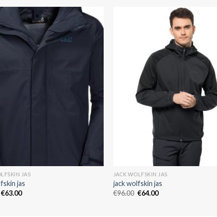
LFSKIN JAS
JACK WOLFSKIN JAS
fskin jas
jack wolfskin jas
€
63.00
€
96.00
€
64.00