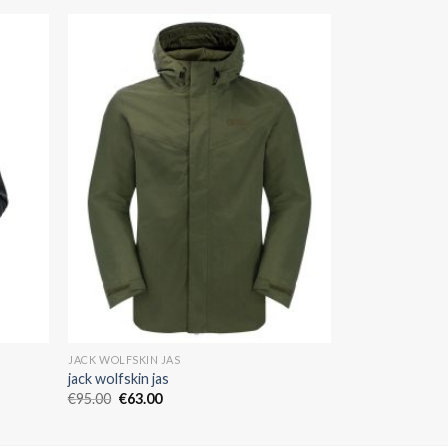
JACK WOLFSKIN JAS
jack wolfskin jas
€
95.00
€
63.00