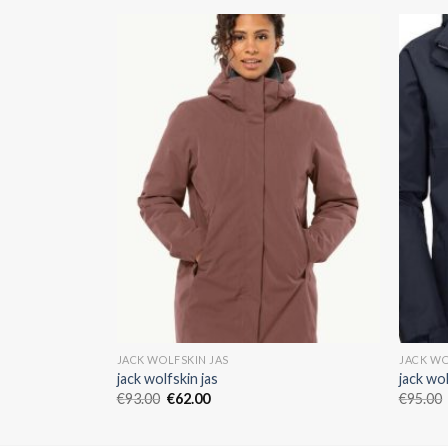
JACK WOLFSKIN JAS
JACK WO
jack wolfskin jas
jack wol
€
93.00
€
62.00
€
95.00