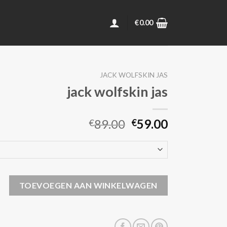
€
0.00
JACK WOLFSKIN JAS
jack wolfskin jas
89.00
59.00
€
€
n jas aantal
TOEVOEGEN AAN WINKELWAGEN