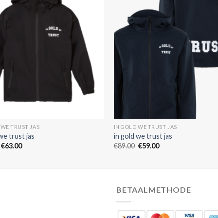
 WE TRUST JAS
IN GOLD WE TRUST JAS
we trust jas
in gold we trust jas
€
63.00
€
89.00
€
59.00
BETAALMETHODE