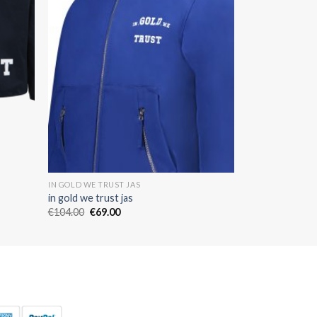
IN GOLD WE TRUST JAS
in gold we trust jas
€
104.00
€
69.00