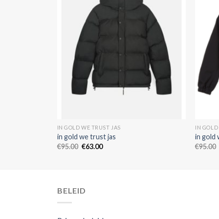
IN GOLD WE TRUST JAS
IN GOLD
in gold we trust jas
in gold 
€
95.00
€
63.00
€
95.00
BELEID