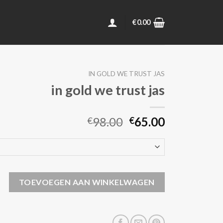
€
0.00
IN GOLD WE TRUST JAS
in gold we trust jas
98.00
65.00
€
€
rust jas aantal
TOEVOEGEN AAN WINKELWAGEN