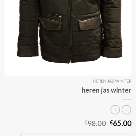
HEREN JAS WINTER
heren jas winter
98.00
65.00
€
€