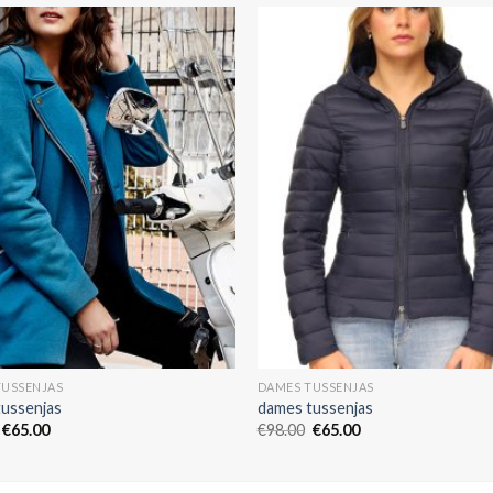
TUSSENJAS
DAMES TUSSENJAS
tussenjas
dames tussenjas
€
65.00
€
98.00
€
65.00