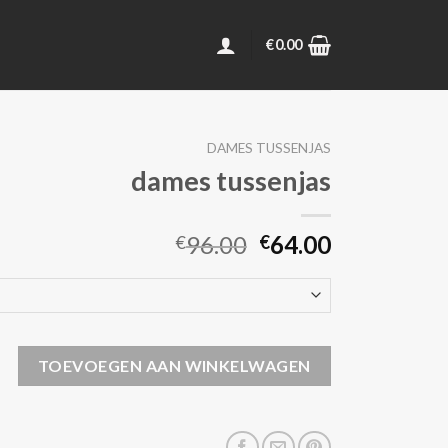
€
0.00
DAMES TUSSENJAS
dames tussenjas
96.00
64.00
€
€
njas aantal
TOEVOEGEN AAN WINKELWAGEN