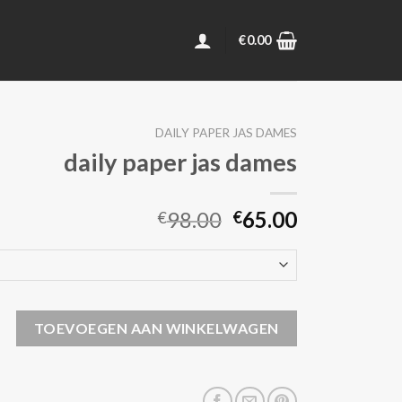
€
0.00
DAILY PAPER JAS DAMES
daily paper jas dames
98.00
65.00
€
€
jas dames aantal
TOEVOEGEN AAN WINKELWAGEN