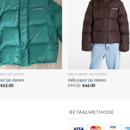
APER JAS DAMES
DAILY PAPER JAS DAMES
aper jas dames
daily paper jas dames
€
62.00
€
99.00
€
66.00
BETAALMETHODE