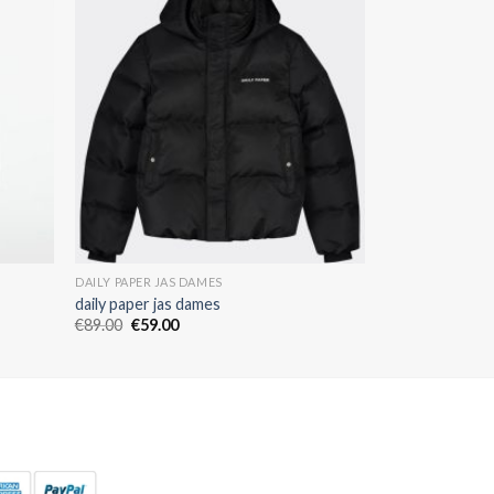
DAILY PAPER JAS DAMES
daily paper jas dames
€
89.00
€
59.00