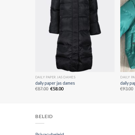
DAILY PAPER JAS DAMES
DAILY P
daily paper jas dames
daily p
€
87.00
€
58.00
€
93.00
BELEID
Privacybeleid